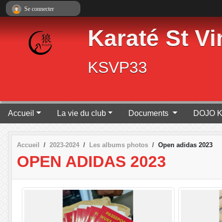
Panneau de gestion des cookies
Se connecter
Karaté St Vi
KSVP33
Accueil
La vie du club
Documents
DOJO K
Accueil
2023-2024
Les albums photos
Open adidas 2023
OPEN ADIDAS 2023