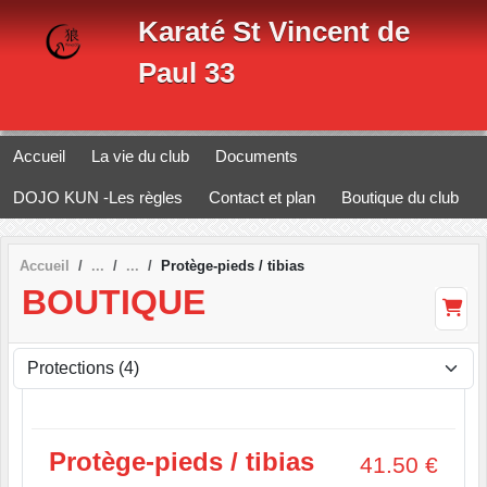
Panneau de gestion des cookies
Karaté St Vincent de
Paul 33
Accueil
La vie du club
Documents
DOJO KUN -Les règles
Contact et plan
Boutique du club
Accueil
Protège-pieds / tibias
BOUTIQUE
Protège-pieds / tibias
41.50
€