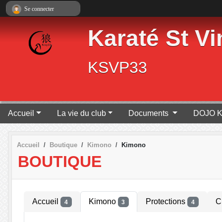
Panneau de gestion des cookies
Se connecter
Karaté St Vi
KSVP33
Accueil
La vie du club
Documents
DOJO K
Accueil
Boutique
Kimono
Kimono
BOUTIQUE
Accueil
Kimono
Protections
C
4
3
4