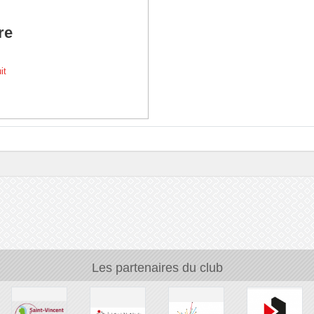
re
it
Les partenaires du club